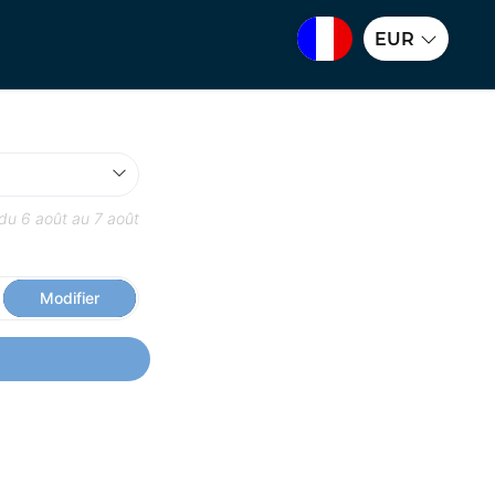
EUR
 du
6 août
au
7 août
Modifier