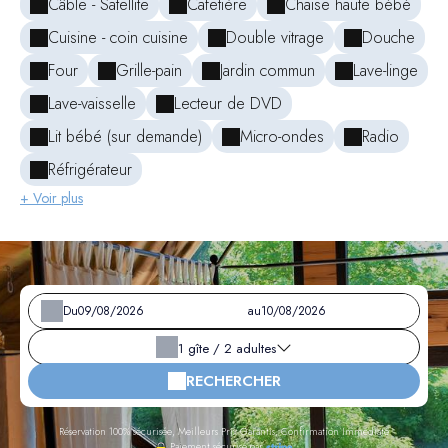
Câble - Satellite
Cafetière
Chaise haute bébé
Cuisine - coin cuisine
Double vitrage
Douche
Four
Grille-pain
Jardin commun
Lave-linge
Lave-vaisselle
Lecteur de DVD
Lit bébé (sur demande)
Micro-ondes
Radio
Réfrigérateur
+ Voir plus
Du
au
1
gîte /
2
adultes
RECHERCHER
Réservation 100% sécurisée, Meilleurs Prix Garantis, Confirmation Immédiate
Paiement sécurisé par