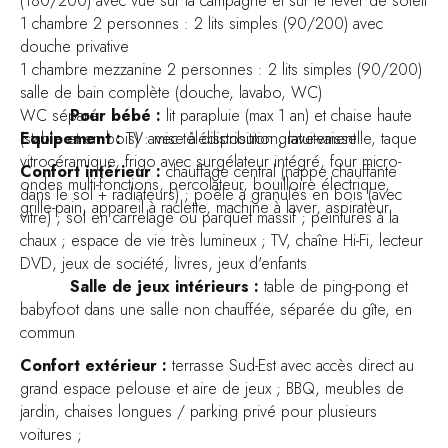
(180/200) avec vue sur la campagne et sur le lever de soleil
1 chambre 2 personnes : 2 lits simples (90/200) avec
douche privative
1 chambre mezzanine 2 personnes : 2 lits simples (90/200)
salle de bain complète (douche, lavabo, WC)
WC séparé
Pour bébé :
lit parapluie (max 1 an) et chaise haute
Equipement :
(stable et en bois) : mise à disposition gratuitement
TV avec télédistribution, lave-vaisselle, taque
vitrocéramique, frigo avec surgélateur intégré, four micro-
Confort intérieur :
chauffage central (nappe chauffante
ondes multi-fonctions, percolateur, bouilloire électrique,
dans le sol + radiateurs) ; poêle à granulés en bois (avec
grille-pain, appareil à raclette, machine à laver, aspirateur.
vitre) ; sol en carrelage ou parquet massif ; peintures à la
chaux ; espace de vie très lumineux ; TV, chaîne Hi-Fi, lecteur
DVD, jeux de société, livres, jeux d'enfants
Salle de jeux intérieurs :
table de ping-pong et
babyfoot dans une salle non chauffée, séparée du gîte, en
commun
Confort extérieur :
terrasse Sud-Est avec accès direct au
grand espace pelouse et aire de jeux ; BBQ, meubles de
jardin, chaises longues / parking privé pour plusieurs
voitures ;